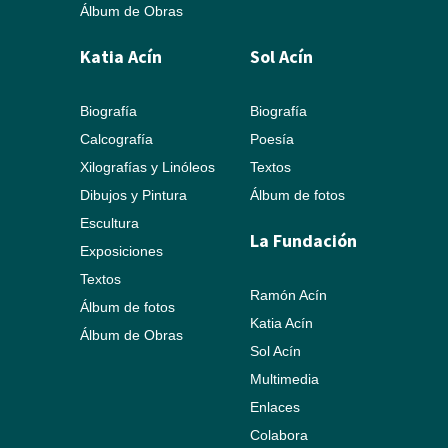
Álbum de Obras
Katia Acín
Sol Acín
Biografía
Biografía
Calcografía
Poesía
Xilografías y Linóleos
Textos
Dibujos y Pintura
Álbum de fotos
Escultura
La Fundación
Exposiciones
Textos
Ramón Acín
Álbum de fotos
Katia Acín
Álbum de Obras
Sol Acín
Multimedia
Enlaces
Colabora