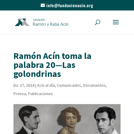
info@fundacionacin.org
Ramón Acín toma la
palabra 20—Las
golondrinas
Dic 27, 2024
|
Acín al día
,
Comunicados
,
Documentos
,
Prensa
,
Publicaciones