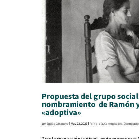
Propuesta del grupo social
nombramiento de Ramón y C
«adoptiva»
por
Emilio Casanova
|
May 22, 2026
|
Acín al día
,
Comunicados
,
Documento
Tras la resolución judicial, nada menos que