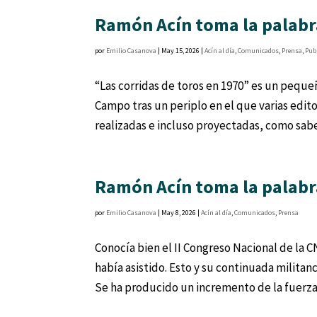
Ramón Acín toma la palabra
por
Emilio Casanova
|
May 15, 2026
|
Acín al día
,
Comunicados
,
Prensa
,
Pub
“Las corridas de toros en 1970” es un peque
Campo tras un periplo en el que varias edito
realizadas e incluso proyectadas, como sabe
Ramón Acín toma la palabra
por
Emilio Casanova
|
May 8, 2026
|
Acín al día
,
Comunicados
,
Prensa
Conocía bien el II Congreso Nacional de la C
había asistido. Esto y su continuada milita
Se ha producido un incremento de la fuerza.