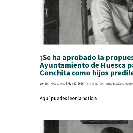
¡Se ha aprobado la propuest
Ayuntamiento de Huesca p
Conchita como hijos predil
por
Emilio Casanova
|
May 30, 2026
|
Acín al día
,
Comunicados
,
Documento
Aquí puedes leer la noticia