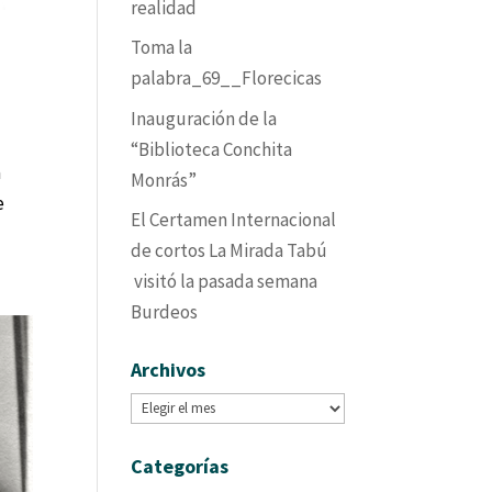
realidad
Toma la
palabra_69__Florecicas
Inauguración de la
“Biblioteca Conchita
a
Monrás”
e
El Certamen Internacional
de cortos La Mirada Tabú
visitó la pasada semana
Burdeos
Archivos
Archivos
Categorías