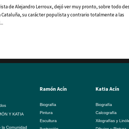
rerista de Alejandro Lerroux, dejó ver muy pronto, sobre todo d
 Cataluña, su carácter populista y contrario totalmente a las
..
Ramón Acín
Katia Acín
Biografía
Biografía
ados
Pintura
Calcografía
ÓN Y KATIA
Escultura
Xilografías y Linó
e la Comunidad
Ilustración
Dibujos y Pintura