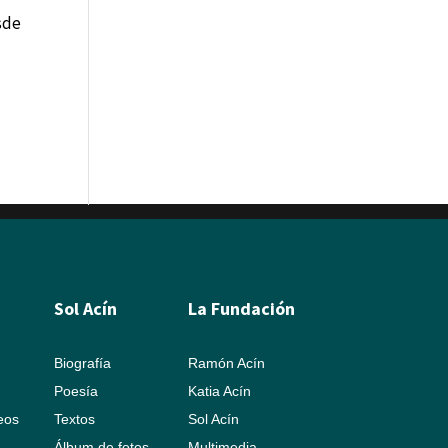
esde
Sol Acín
La Fundación
Biografía
Ramón Acín
Poesía
Katia Acín
leos
Textos
Sol Acín
Álbum de fotos
Multimedia