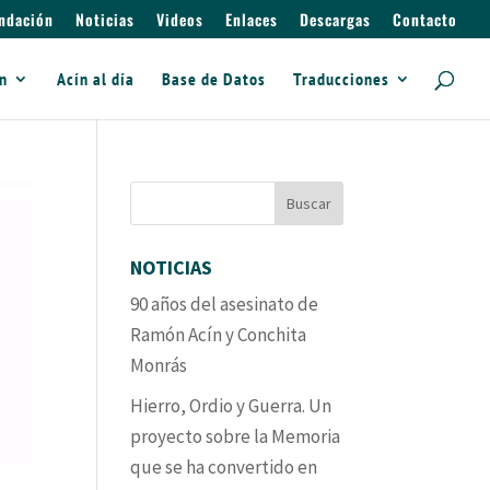
ndación
Noticias
Videos
Enlaces
Descargas
Contacto
ín
Acín al día
Base de Datos
Traducciones
NOTICIAS
90 años del asesinato de
Ramón Acín y Conchita
Monrás
Hierro, Ordio y Guerra. Un
proyecto sobre la Memoria
que se ha convertido en