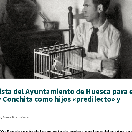
ista del Ayuntamiento de Huesca para 
onchita como hijos «predilecto» y
s
,
Prensa
,
Publicaciones
 90 años después del asesinato de ambos por los sublevados co