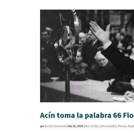
Acín toma la palabra 66 Fl
por
Emilio Casanova
|
Abr 26, 2026
|
Acín al día
,
Comunicados
,
Prensa
,
Publ