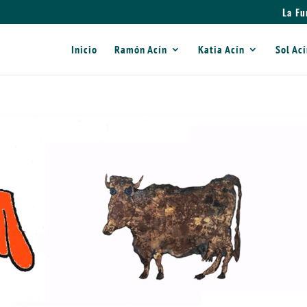
La Fu
Inicio
Ramón Acín
Katia Acín
Sol Ac