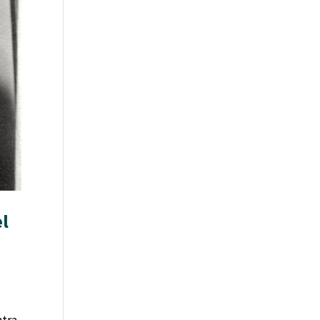
el
ntra