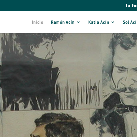
La Fu
Inicio
Ramón Acín
Katia Acín
Sol Ac