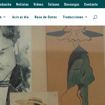
ndación
Noticias
Videos
Enlaces
Descargas
Contacto
ín
Acín al día
Base de Datos
Traducciones