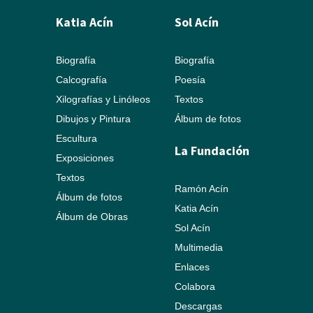
Katia Acín
Sol Acín
Biografía
Biografía
Calcografía
Poesía
Xilografías y Linóleos
Textos
Dibujos y Pintura
Álbum de fotos
Escultura
La Fundación
Exposiciones
Textos
Ramón Acín
Álbum de fotos
Katia Acín
Álbum de Obras
Sol Acín
Multimedia
Enlaces
Colabora
Descargas