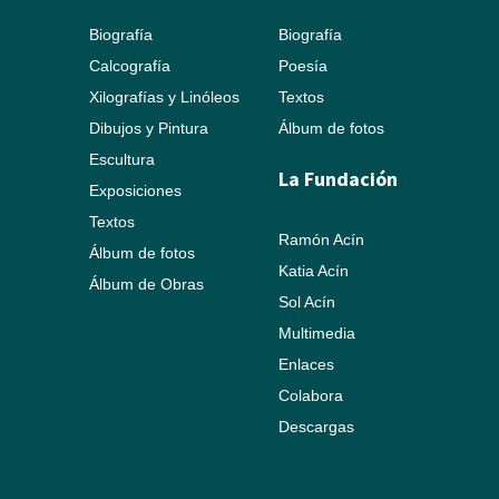
Biografía
Biografía
Calcografía
Poesía
Xilografías y Linóleos
Textos
Dibujos y Pintura
Álbum de fotos
Escultura
La Fundación
Exposiciones
Textos
Ramón Acín
Álbum de fotos
Katia Acín
Álbum de Obras
Sol Acín
Multimedia
Enlaces
Colabora
Descargas