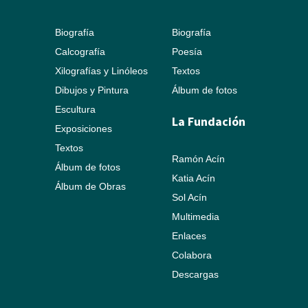
Biografía
Biografía
Calcografía
Poesía
Xilografías y Linóleos
Textos
Dibujos y Pintura
Álbum de fotos
Escultura
La Fundación
Exposiciones
Textos
Ramón Acín
Álbum de fotos
Katia Acín
Álbum de Obras
Sol Acín
Multimedia
Enlaces
Colabora
Descargas