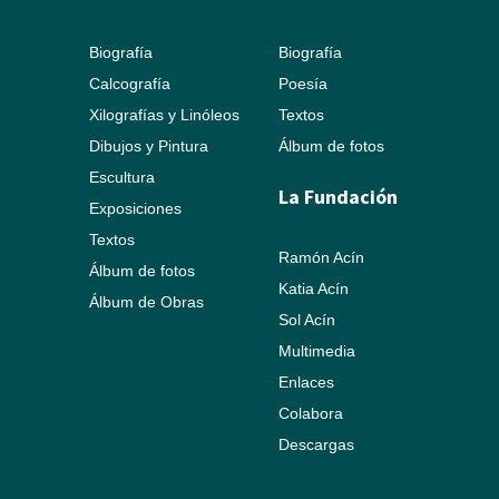
Biografía
Biografía
Calcografía
Poesía
Xilografías y Linóleos
Textos
Dibujos y Pintura
Álbum de fotos
Escultura
La Fundación
Exposiciones
Textos
Ramón Acín
Álbum de fotos
Katia Acín
Álbum de Obras
Sol Acín
Multimedia
Enlaces
Colabora
Descargas