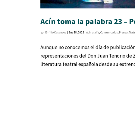
Acín toma la palabra 23 – 
por
Emilio Casanova
|
Ene 18, 2025
|
Acín al día
,
Comunicados
,
Prensa
,
Teat
Aunque no conocemos el día de publicación,
representaciones del Don Juan Tenorio de Zo
literatura teatral española desde su estreno