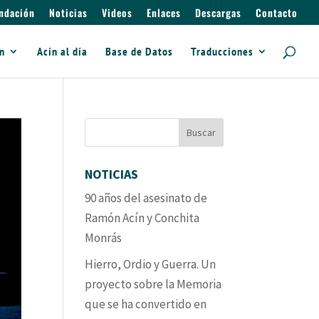
ndación
Noticias
Videos
Enlaces
Descargas
Contacto
ín
Acín al día
Base de Datos
Traducciones
NOTICIAS
90 años del asesinato de
Ramón Acín y Conchita
Monrás
Hierro, Ordio y Guerra. Un
proyecto sobre la Memoria
que se ha convertido en