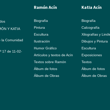
Ramón Acín
Katia Acín
Biografía
Biografía
ados
Pintura
Calcografía
ÓN Y KATIA
Escultura
Xilografías y Linó
e la Comunidad
Ilustración
Dibujos y Pintura
Humor Gráfico
Escultura
Nº 17 de 11-02-
Artículos y textos de Acín
Exposiciones
Textos sobre Ramón
Textos
Álbum de fotos
Álbum de fotos
Álbum de Obras
Álbum de Obras