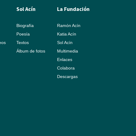
Sol Acín
La Fundación
Biografía
Ramón Acín
Poesía
Katia Acín
leos
Textos
Sol Acín
Álbum de fotos
Multimedia
Enlaces
Colabora
Descargas