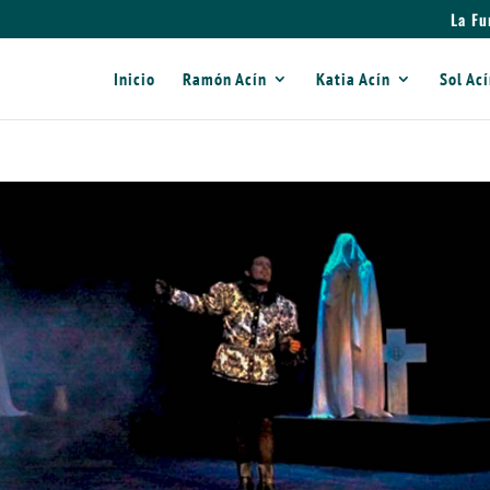
La Fu
Inicio
Ramón Acín
Katia Acín
Sol Ac