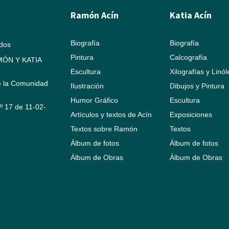
Ramón Acín
Katia Acín
Biografía
Biografía
ados
Pintura
Calcografía
ÓN Y KATIA
Escultura
Xilografías y Linó
e la Comunidad
Ilustración
Dibujos y Pintura
Humor Gráfico
Escultura
Nº 17 de 11-02-
Artículos y textos de Acín
Exposiciones
Textos sobre Ramón
Textos
Álbum de fotos
Álbum de fotos
Álbum de Obras
Álbum de Obras