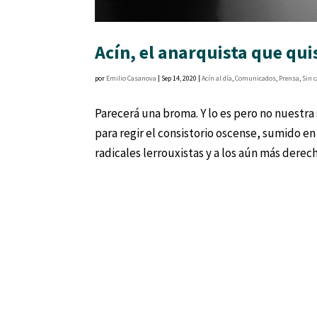
Acín, el anarquista que qui
por
Emilio Casanova
|
Sep 14, 2020
|
Acín al día
,
Comunicados
,
Prensa
,
Sin 
Parecerá una broma. Y lo es pero no nuestra
para regir el consistorio oscense, sumido e
radicales lerrouxistas y a los aún más derechi