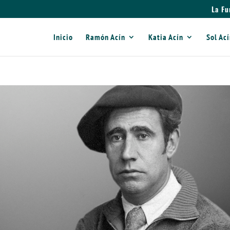
La Fu
Inicio
Ramón Acín
Katia Acín
Sol Ac