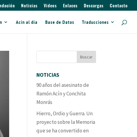
ndación
Noticias
Videos
Enlaces
Descargas
Contacto
ín
Acín al día
Base de Datos
Traducciones
NOTICIAS
90 años del asesinato de
Ramón Acín y Conchita
Monrás
Hierro, Ordio y Guerra. Un
proyecto sobre la Memoria
que se ha convertido en