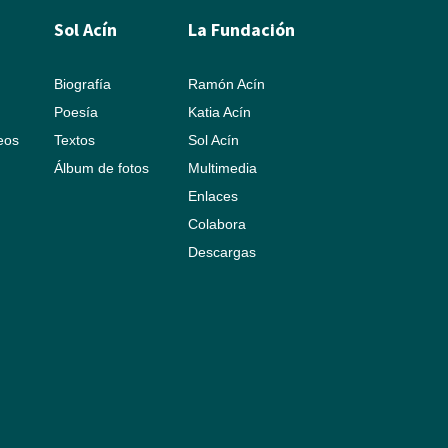
Sol Acín
La Fundación
Biografía
Ramón Acín
Poesía
Katia Acín
leos
Textos
Sol Acín
Álbum de fotos
Multimedia
Enlaces
Colabora
Descargas