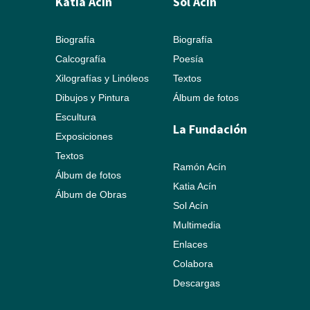
Katia Acín
Sol Acín
Biografía
Biografía
Calcografía
Poesía
Xilografías y Linóleos
Textos
Dibujos y Pintura
Álbum de fotos
Escultura
La Fundación
Exposiciones
Textos
Ramón Acín
Álbum de fotos
Katia Acín
Álbum de Obras
Sol Acín
Multimedia
Enlaces
Colabora
Descargas