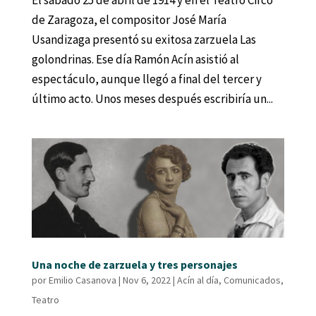
El sábado 25 de abril de 1914 y en el Teatro Circo
de Zaragoza, el compositor José María
Usandizaga presentó su exitosa zarzuela Las
golondrinas. Ese día Ramón Acín asistió al
espectáculo, aunque llegó a final del tercer y
último acto. Unos meses después escribiría un...
Una noche de zarzuela y tres personajes
por
Emilio Casanova
|
Nov 6, 2022
|
Acín al día
,
Comunicados
,
Teatro