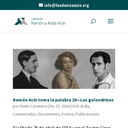
info@fundacionacin.org
Ramón Acín toma la palabra 20—Las golondrinas
por
Emilio Casanova
|
Dic 27, 2024
|
Acín al día
,
Comunicados
,
Documentos
,
Prensa
,
Publicaciones