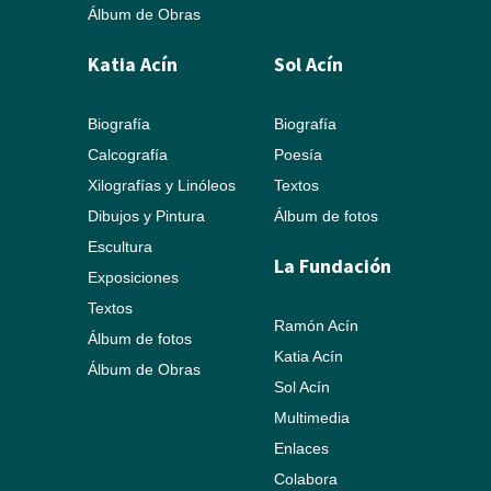
Álbum de Obras
Katia Acín
Sol Acín
Biografía
Biografía
Calcografía
Poesía
Xilografías y Linóleos
Textos
Dibujos y Pintura
Álbum de fotos
Escultura
La Fundación
Exposiciones
Textos
Ramón Acín
Álbum de fotos
Katia Acín
Álbum de Obras
Sol Acín
Multimedia
Enlaces
Colabora