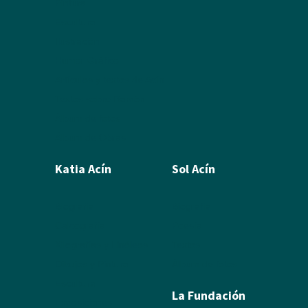
Pintura
Escultura
Ilustración
Humor Gráfico
Artículos y textos de Acín
Textos sobre Ramón
Álbum de fotos
Álbum de Obras
Katia Acín
Sol Acín
Biografía
Biografía
Calcografía
Poesía
Xilografías y Linóleos
Textos
Dibujos y Pintura
Álbum de fotos
Escultura
La Fundación
Exposiciones