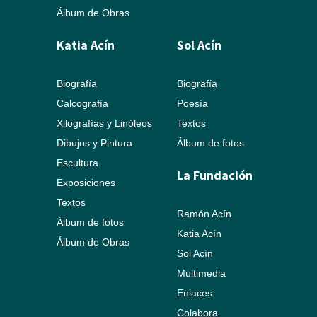
Álbum de Obras
Katia Acín
Sol Acín
Biografía
Biografía
Calcografía
Poesía
Xilografías y Linóleos
Textos
Dibujos y Pintura
Álbum de fotos
Escultura
La Fundación
Exposiciones
Textos
Ramón Acín
Álbum de fotos
Katia Acín
Álbum de Obras
Sol Acín
Multimedia
Enlaces
Colabora