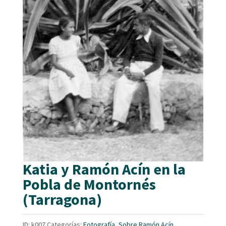
Katia y Ramón Acín en la
Pobla de Montornés
(Tarragona)
ID:
k007
Categorías:
Fotografía
,
Sobre Ramón Acín