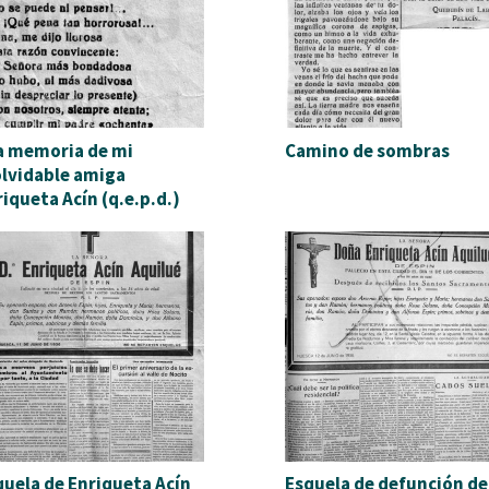
la memoria de mi
Camino de sombras
olvidable amiga
iqueta Acín (q.e.p.d.)
quela de Enriqueta Acín
Esquela de defunción de