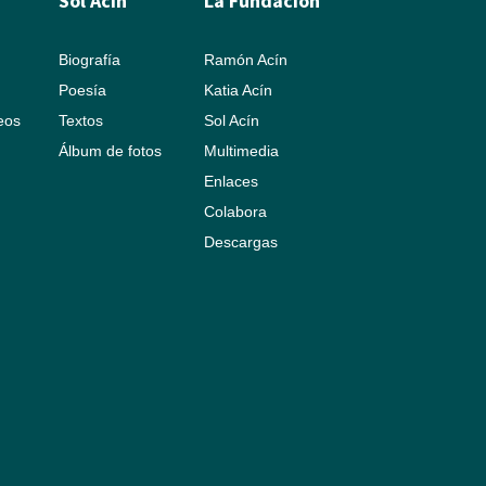
Sol Acín
La Fundación
Biografía
Ramón Acín
Poesía
Katia Acín
leos
Textos
Sol Acín
Álbum de fotos
Multimedia
Enlaces
Colabora
Descargas