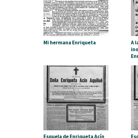
Mi hermana Enriqueta
A 
in
Enr
Esquela de Enriqueta Acín
Es