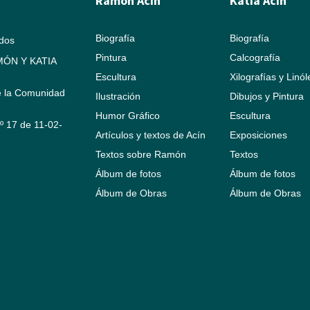
Ramón Acín
Katia Acín
Biografía
Biografía
ados
Pintura
Calcografía
ÓN Y KATIA
Escultura
Xilografías y Linó
e la Comunidad
Ilustración
Dibujos y Pintura
Humor Gráfico
Escultura
Nº 17 de 11-02-
Artículos y textos de Acín
Exposiciones
Textos sobre Ramón
Textos
Álbum de fotos
Álbum de fotos
Álbum de Obras
Álbum de Obras