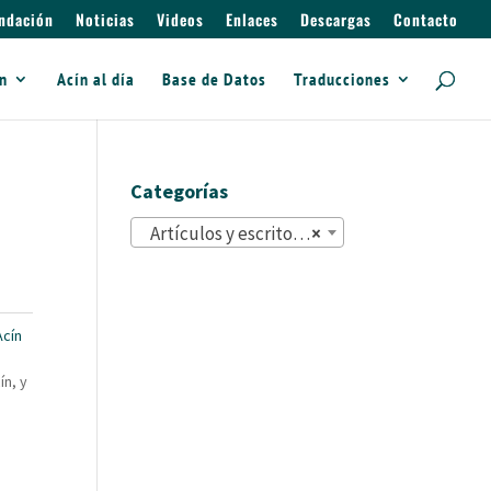
ndación
Noticias
Videos
Enlaces
Descargas
Contacto
ín
Acín al día
Base de Datos
Traducciones
Categorías
Artículos y escritos (822)
×
cín
ín, y