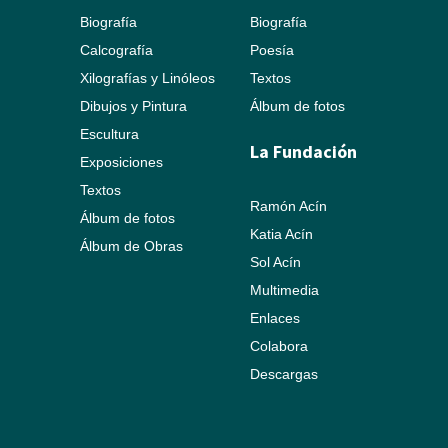
Biografía
Biografía
Calcografía
Poesía
Xilografías y Linóleos
Textos
Dibujos y Pintura
Álbum de fotos
Escultura
La Fundación
Exposiciones
Textos
Ramón Acín
Álbum de fotos
Katia Acín
Álbum de Obras
Sol Acín
Multimedia
Enlaces
Colabora
Descargas