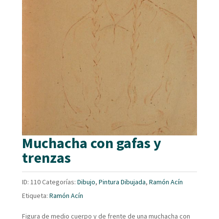
Muchacha con gafas y
trenzas
ID:
110
Categorías:
Dibujo
,
Pintura Dibujada
,
Ramón Acín
Etiqueta:
Ramón Acín
Figura de medio cuerpo y de frente de una muchacha con