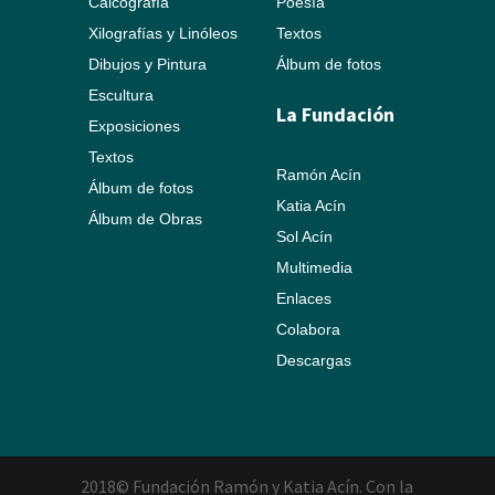
Calcografía
Poesía
Xilografías y Linóleos
Textos
Dibujos y Pintura
Álbum de fotos
Escultura
La Fundación
Exposiciones
Textos
Ramón Acín
Álbum de fotos
Katia Acín
Álbum de Obras
Sol Acín
Multimedia
Enlaces
Colabora
Descargas
2018© Fundación Ramón y Katia Acín. Con la