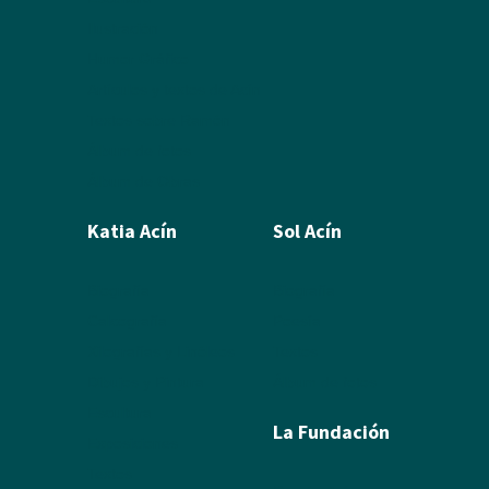
Ilustración
Humor Gráfico
Artículos y textos de Acín
Textos sobre Ramón
Álbum de fotos
Álbum de Obras
Katia Acín
Sol Acín
Biografía
Biografía
Calcografía
Poesía
Xilografías y Linóleos
Textos
Dibujos y Pintura
Álbum de fotos
Escultura
La Fundación
Exposiciones
Textos