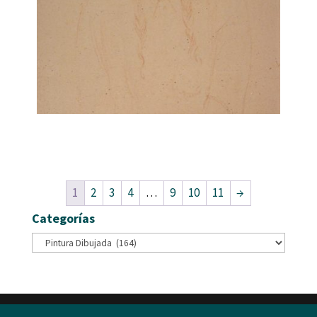
1
2
3
4
…
9
10
11
→
Categorías