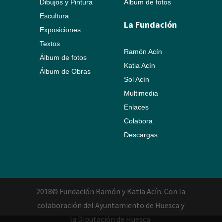
Dibujos y Pintura
Álbum de fotos
Escultura
La Fundación
Exposiciones
Textos
Ramón Acín
Álbum de fotos
Katia Acín
Álbum de Obras
Sol Acín
Multimedia
Enlaces
Colabora
Descargas
2018© Fundación Ramón y Katia Acín. Con la
colaboración del Ayuntamiento de Huesca y
la Diputación de Huesca.