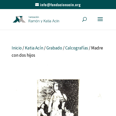
info@fundacionacin.org
Inicio
/
Katia Acín
/
Grabado
/
Calcografías
/ Madre
con dos hijos