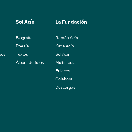
Sol Acín
La Fundación
Biografía
Ramón Acín
Poesía
Katia Acín
leos
Textos
Sol Acín
Álbum de fotos
Multimedia
Enlaces
Colabora
Descargas