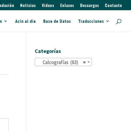
ndación
Noticias
Videos
Enlaces
Descargas
Contacto
ín
Acín al día
Base de Datos
Traducciones
Categorías
Calcografías (83)
×