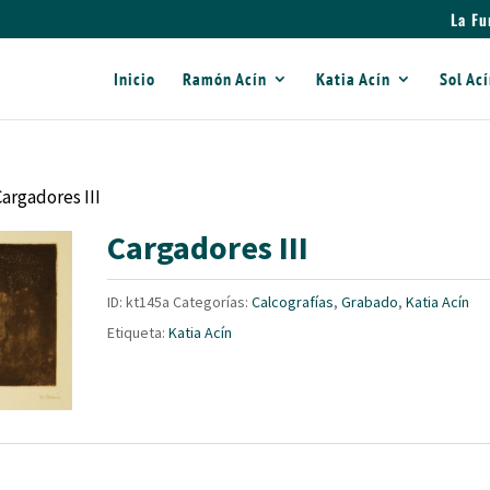
La Fu
Inicio
Ramón Acín
Katia Acín
Sol Ac
Cargadores III
Cargadores III
ID:
kt145a
Categorías:
Calcografías
,
Grabado
,
Katia Acín
Etiqueta:
Katia Acín