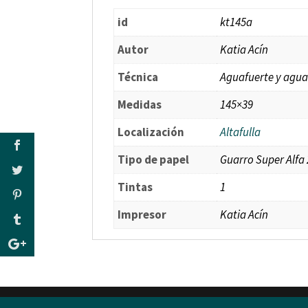
id
kt145a
Autor
Katia Acín
Técnica
Aguafuerte y agua
Medidas
145×39
Localización
Altafulla
Tipo de papel
Guarro Super Alfa 
Tintas
1
Impresor
Katia Acín