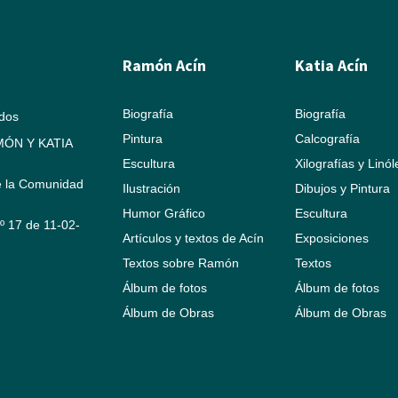
Ramón Acín
Katia Acín
Biografía
Biografía
ados
Pintura
Calcografía
ÓN Y KATIA
Escultura
Xilografías y Linó
e la Comunidad
Ilustración
Dibujos y Pintura
Humor Gráfico
Escultura
Nº 17 de 11-02-
Artículos y textos de Acín
Exposiciones
Textos sobre Ramón
Textos
Álbum de fotos
Álbum de fotos
Álbum de Obras
Álbum de Obras