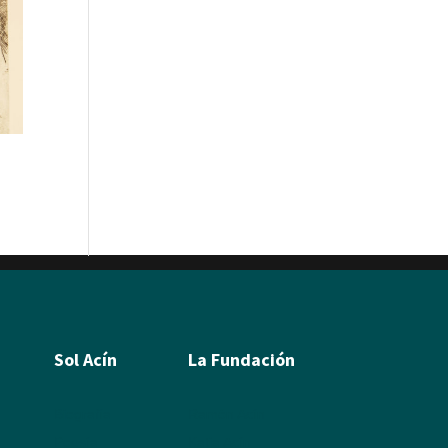
Sol Acín
La Fundación
Biografía
Ramón Acín
Poesía
Katia Acín