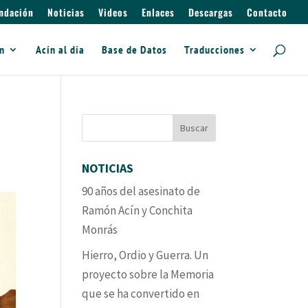
ndación
Noticias
Videos
Enlaces
Descargas
Contacto
ín
Acín al día
Base de Datos
Traducciones
NOTICIAS
90 años del asesinato de
Ramón Acín y Conchita
Monrás
Hierro, Ordio y Guerra. Un
proyecto sobre la Memoria
que se ha convertido en