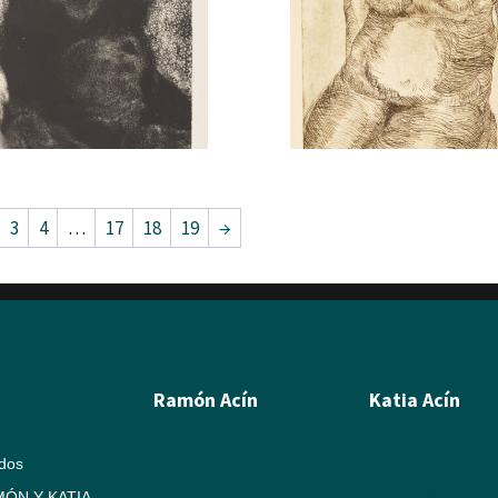
3
4
…
17
18
19
→
Ramón Acín
Katia Acín
Biografía
Biografía
ados
Pintura
Calcografía
ÓN Y KATIA