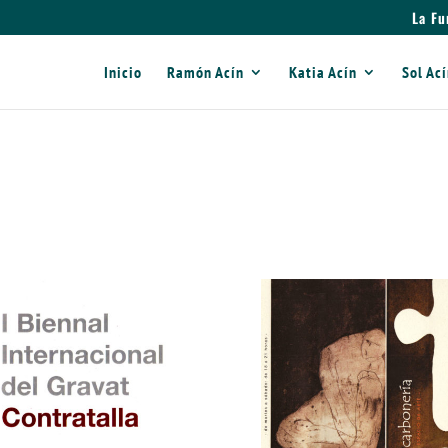
La Fu
Inicio
Ramón Acín
Katia Acín
Sol Ac