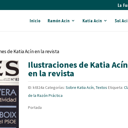
La Fu
Inicio
Ramón Acín
Katia Acín
Sol Ac
nes de Katia Acín en la revista
Ilustraciones de Katia Acín
en la revista
ID:
kt824a
Categorías:
Sobre Katia Acín
,
Textos
Etiqueta:
Cl
de la Razón Práctica
Portada