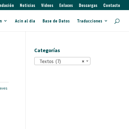
ndación
Noticias
Videos
Enlaces
Descargas
Contacto
ín
Acín al día
Base de Datos
Traducciones
Categorías
Textos (7)
×
aves