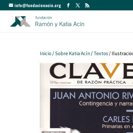
info@fundacionacin.org
Inicio
/
Sobre Katia Acín
/
Textos
/ Ilustracio