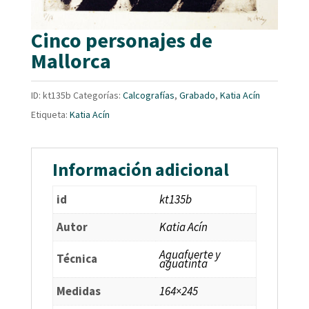
Cinco personajes de
Mallorca
ID:
kt135b
Categorías:
Calcografías
,
Grabado
,
Katia Acín
Etiqueta:
Katia Acín
Información adicional
id
kt135b
Autor
Katia Acín
Aguafuerte y
Técnica
aguatinta
Medidas
164×245