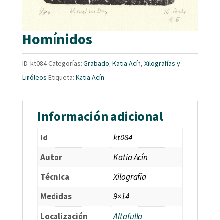
Homínidos
ID:
kt084
Categorías:
Grabado
,
Katia Acín
,
Xilografías y
Linóleos
Etiqueta:
Katia Acín
Información adicional
id
kt084
Autor
Katia Acín
Técnica
Xilografía
Medidas
9×14
Localización
Altafulla