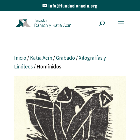
info@fundacionacin.org
Inicio
/
Katia Acín
/
Grabado
/
Xilografías y
Linóleos
/ Homínidos