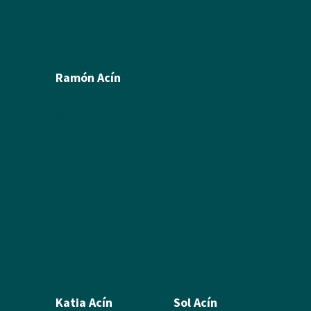
Créditos
Política de privacidad
Ramón Acín
Biografía
Pintura
Escultura
Ilustración
Humor Gráfico
Artículos y textos de Acín
Textos sobre Ramón
Álbum de fotos
Álbum de Obras
Katia Acín
Sol Acín