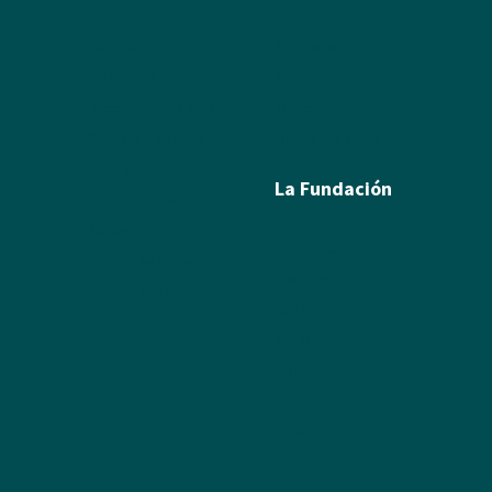
Biografía
Biografía
Calcografía
Poesía
Xilografías y Linóleos
Textos
Dibujos y Pintura
Álbum de fotos
Escultura
La Fundación
Exposiciones
Textos
Ramón Acín
Álbum de fotos
Katia Acín
Álbum de Obras
Sol Acín
Multimedia
Enlaces
Colabora
Descargas