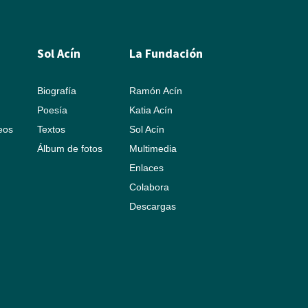
Sol Acín
La Fundación
Biografía
Ramón Acín
Poesía
Katia Acín
leos
Textos
Sol Acín
Álbum de fotos
Multimedia
Enlaces
Colabora
Descargas