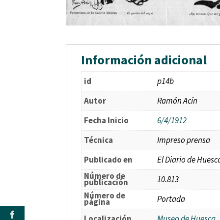
Información adicional
id
p14b
Autor
Ramón Acín
Fecha Inicio
6/4/1912
Técnica
Impreso prensa
Publicado en
El Diario de Huesc
Número de
10.813
publicación
Número de
Portada
página
Localización
Museo de Huesca