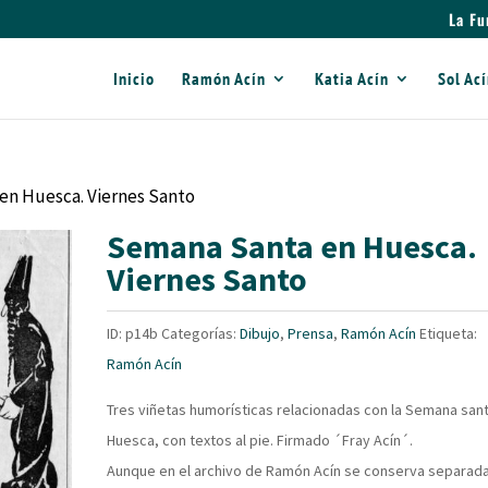
La Fu
Inicio
Ramón Acín
Katia Acín
Sol Ac
en Huesca. Viernes Santo
Semana Santa en Huesca.
Viernes Santo
ID:
p14b
Categorías:
Dibujo
,
Prensa
,
Ramón Acín
Etiqueta:
Ramón Acín
Tres viñetas humorísticas relacionadas con la Semana san
Huesca, con textos al pie. Firmado ´Fray Acín´.
Aunque en el archivo de Ramón Acín se conserva separada