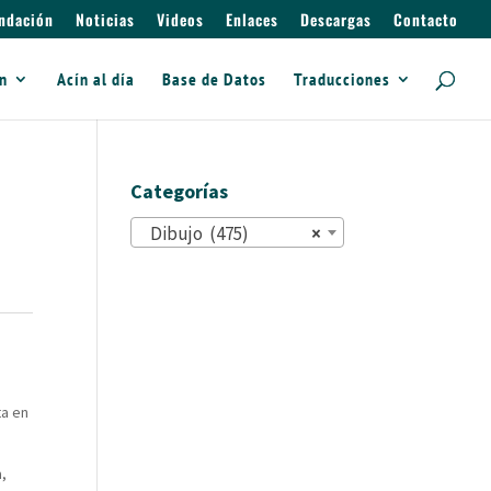
ndación
Noticias
Videos
Enlaces
Descargas
Contacto
ín
Acín al día
Base de Datos
Traducciones
Categorías
Dibujo (475)
×
ta en
,