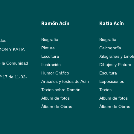
Ramón Acín
Katia Acín
Biografía
Biografía
ados
Pintura
Calcografía
ÓN Y KATIA
Escultura
Xilografías y Linó
e la Comunidad
Ilustración
Dibujos y Pintura
Humor Gráfico
Escultura
Nº 17 de 11-02-
Artículos y textos de Acín
Exposiciones
Textos sobre Ramón
Textos
Álbum de fotos
Álbum de fotos
Álbum de Obras
Álbum de Obras