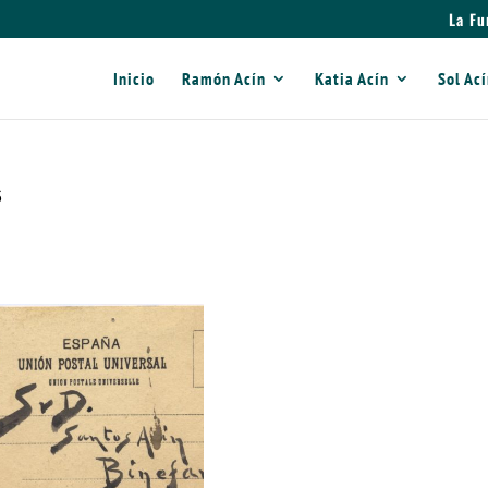
La Fu
Inicio
Ramón Acín
Katia Acín
Sol Ac
6