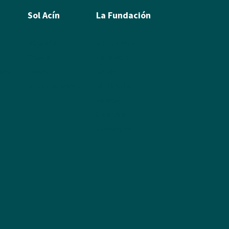
Sol Acín
La Fundación
Biografía
Ramón Acín
Poesía
Katia Acín
leos
Textos
Sol Acín
Álbum de fotos
Multimedia
Enlaces
Colabora
Descargas