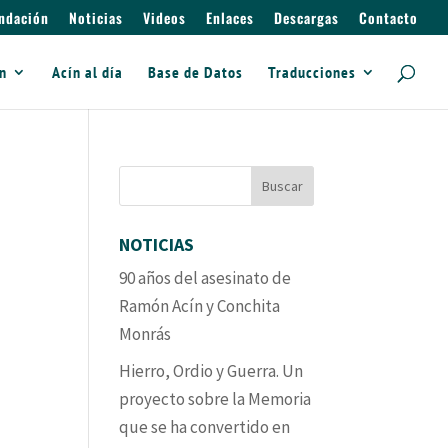
ndación
Noticias
Videos
Enlaces
Descargas
Contacto
ín
Acín al día
Base de Datos
Traducciones
NOTICIAS
90 años del asesinato de
Ramón Acín y Conchita
Monrás
Hierro, Ordio y Guerra. Un
proyecto sobre la Memoria
que se ha convertido en