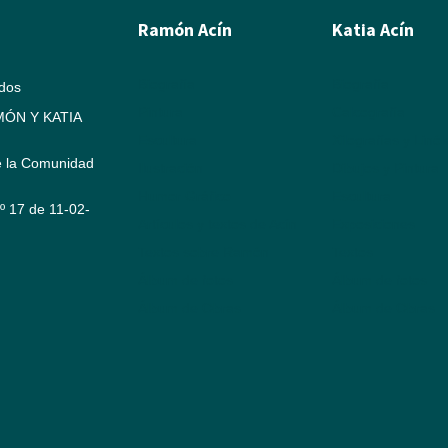
Ramón Acín
Katia Acín
Biografía
Biografía
ados
Pintura
Calcografía
ÓN Y KATIA
Escultura
Xilografías y Linó
e la Comunidad
Ilustración
Dibujos y Pintura
Humor Gráfico
Escultura
Nº 17 de 11-02-
Artículos y textos de Acín
Exposiciones
Textos sobre Ramón
Textos
Álbum de fotos
Álbum de fotos
Álbum de Obras
Álbum de Obras