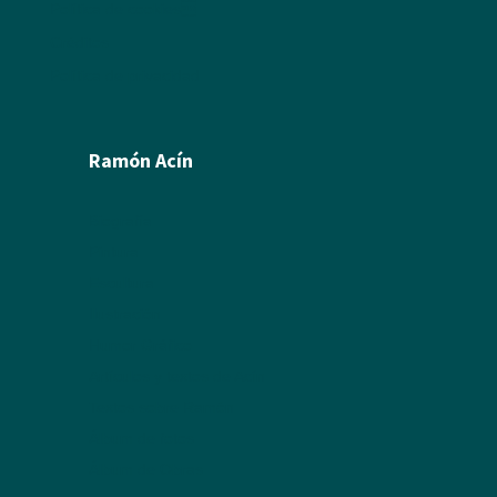
Política de cookies
Créditos
Política de privacidad
Ramón Acín
Biografía
Pintura
Escultura
Ilustración
Humor Gráfico
Artículos y textos de Acín
Textos sobre Ramón
Álbum de fotos
Álbum de Obras