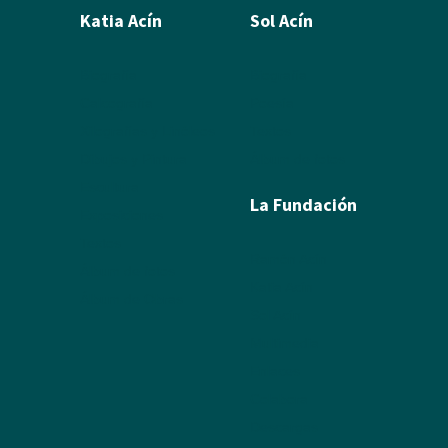
Katia Acín
Sol Acín
Biografía
Biografía
Calcografía
Poesía
Xilografías y Linóleos
Textos
Dibujos y Pintura
Álbum de fotos
Escultura
La Fundación
Exposiciones
Textos
Ramón Acín
Álbum de fotos
Katia Acín
Álbum de Obras
Sol Acín
Multimedia
Enlaces
Colabora
Descargas