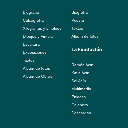
Biografía
Biografía
Calcografía
Poesía
Xilografías y Linóleos
Textos
Dibujos y Pintura
Álbum de fotos
Escultura
La Fundación
Exposiciones
Textos
Ramón Acín
Álbum de fotos
Katia Acín
Álbum de Obras
Sol Acín
Multimedia
Enlaces
Colabora
Descargas