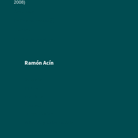
2008)
Aviso legal
Política de cookies
Créditos
Política de privacidad
Ramón Acín
Biografía
Pintura
Escultura
Ilustración
Humor Gráfico
Artículos y textos de Acín
Textos sobre Ramón