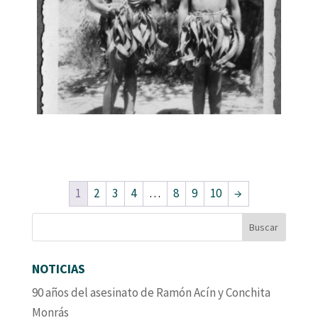
1
2
3
4
…
8
9
10
→
NOTICIAS
90 años del asesinato de Ramón Acín y Conchita
Monrás