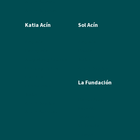
Álbum de fotos
Álbum de Obras
Katia Acín
Sol Acín
Biografía
Biografía
Calcografía
Poesía
Xilografías y Linóleos
Textos
Dibujos y Pintura
Álbum de fotos
Escultura
La Fundación
Exposiciones
Textos
Ramón Acín
Álbum de fotos
Katia Acín
Álbum de Obras
Sol Acín
Multimedia
Enlaces