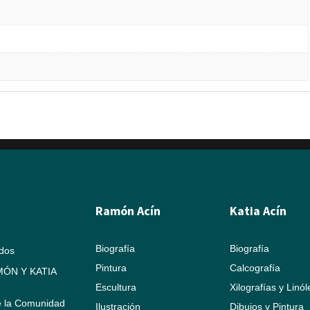
Ramón Acín
Katia Acín
Biografía
Biografía
ados
Pintura
Calcografía
ÓN Y KATIA
Escultura
Xilografías y Linó
e la Comunidad
Ilustración
Dibujos y Pintura