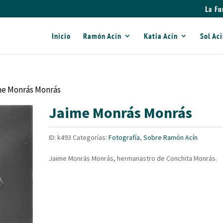
La Fu
Inicio
Ramón Acín
Katia Acín
Sol Ac
me Monrás Monrás
Jaime Monrás Monrás
ID:
k493
Categorías:
Fotografía
,
Sobre Ramón Acín
Jaime Monrás Monrás, hermanastro de Conchita Monrás.