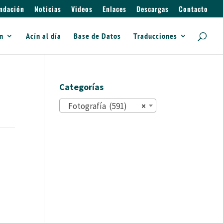
ndación
Noticias
Videos
Enlaces
Descargas
Contacto
ín
Acín al día
Base de Datos
Traducciones
Categorías
Fotografía (591)
×