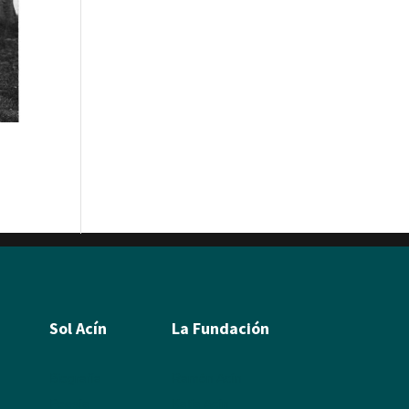
Sol Acín
La Fundación
Biografía
Ramón Acín
Poesía
Katia Acín