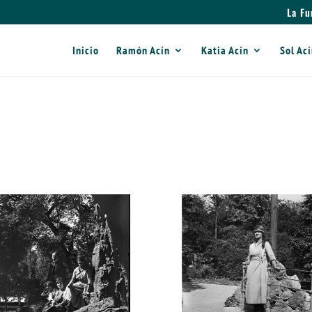
La Fu
Inicio
Ramón Acín
Katia Acín
Sol Ac