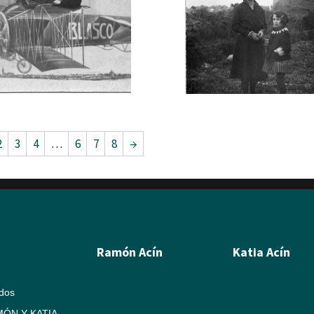
2
3
4
…
6
7
8
→
Ramón Acín
Katia Acín
Biografía
Biografía
ados
Pintura
Calcografía
ÓN Y KATIA