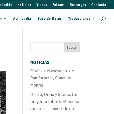
ndación
Noticias
Videos
Enlaces
Descargas
Contacto
ín
Acín al día
Base de Datos
Traducciones
NOTICIAS
90 años del asesinato de
Ramón Acín y Conchita
Monrás
Hierro, Ordio y Guerra. Un
proyecto sobre la Memoria
que se ha convertido en