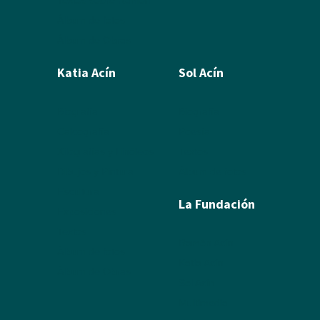
Álbum de fotos
Álbum de Obras
Katia Acín
Sol Acín
Biografía
Biografía
Calcografía
Poesía
Xilografías y Linóleos
Textos
Dibujos y Pintura
Álbum de fotos
Escultura
La Fundación
Exposiciones
Textos
Ramón Acín
Álbum de fotos
Katia Acín
Álbum de Obras
Sol Acín
Multimedia