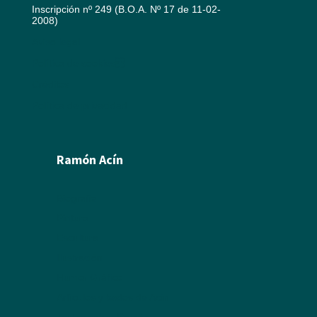
Inscripción nº 249 (B.O.A. Nº 17 de 11-02-
2008)
Aviso legal
Política de cookies
Créditos
Política de privacidad
Ramón Acín
Biografía
Pintura
Escultura
Ilustración
Humor Gráfico
Artículos y textos de Acín
Textos sobre Ramón