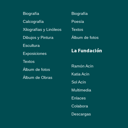
Biografía
Biografía
Calcografía
Poesía
Xilografías y Linóleos
Textos
Dibujos y Pintura
Álbum de fotos
Escultura
La Fundación
Exposiciones
Textos
Ramón Acín
Álbum de fotos
Katia Acín
Álbum de Obras
Sol Acín
Multimedia
Enlaces
Colabora
Descargas