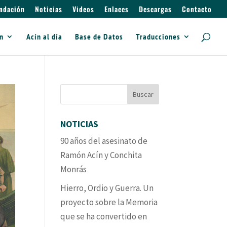
ndación
Noticias
Videos
Enlaces
Descargas
Contacto
ín
Acín al día
Base de Datos
Traducciones
NOTICIAS
90 años del asesinato de
Ramón Acín y Conchita
Monrás
Hierro, Ordio y Guerra. Un
proyecto sobre la Memoria
que se ha convertido en