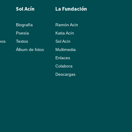
Sol Acín
La Fundación
Biografía
Ramón Acín
Poesía
Katia Acín
leos
Textos
Sol Acín
Álbum de fotos
Multimedia
Enlaces
Colabora
Descargas