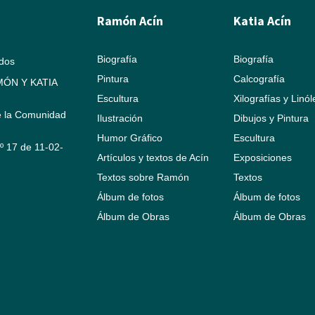
Ramón Acín
Katia Acín
Biografía
Biografía
ados
Pintura
Calcografía
ÓN Y KATIA
Escultura
Xilografías y Linó
e la Comunidad
Ilustración
Dibujos y Pintura
Humor Gráfico
Escultura
Nº 17 de 11-02-
Artículos y textos de Acín
Exposiciones
Textos sobre Ramón
Textos
Álbum de fotos
Álbum de fotos
Álbum de Obras
Álbum de Obras