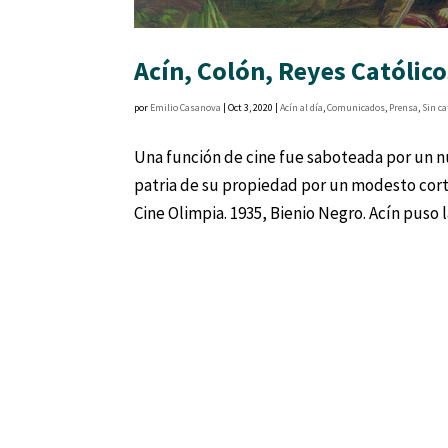
Acín, Colón, Reyes Católic
por
Emilio Casanova
|
Oct 3, 2020
|
Acín al día
,
Comunicados
,
Prensa
,
Sin ca
Una función de cine fue saboteada por un n
patria de su propiedad por un modesto cor
Cine Olimpia. 1935, Bienio Negro. Acín puso la