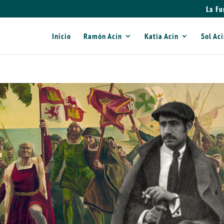
La Fu
Inicio
Ramón Acín
Katia Acín
Sol Ac