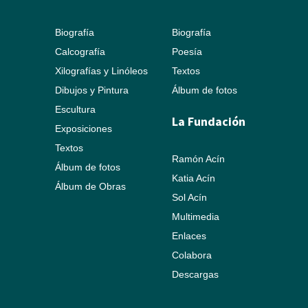
Biografía
Biografía
Calcografía
Poesía
Xilografías y Linóleos
Textos
Dibujos y Pintura
Álbum de fotos
Escultura
La Fundación
Exposiciones
Textos
Ramón Acín
Álbum de fotos
Katia Acín
Álbum de Obras
Sol Acín
Multimedia
Enlaces
Colabora
Descargas