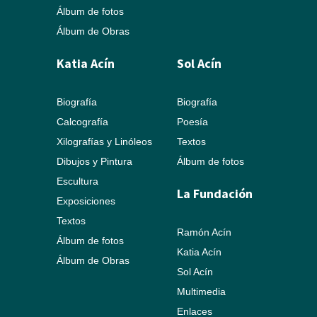
Álbum de fotos
Álbum de Obras
Katia Acín
Sol Acín
Biografía
Biografía
Calcografía
Poesía
Xilografías y Linóleos
Textos
Dibujos y Pintura
Álbum de fotos
Escultura
La Fundación
Exposiciones
Textos
Ramón Acín
Álbum de fotos
Katia Acín
Álbum de Obras
Sol Acín
Multimedia
Enlaces