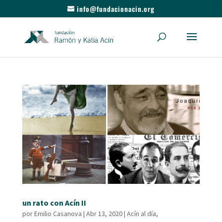
info@fundacionacin.org
un rato con Acín II
por
Emilio Casanova
|
Abr 13, 2020
|
Acín al día
,