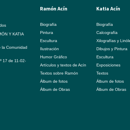
Ramón Acín
Katia Acín
Biografía
Biografía
ados
Pintura
Calcografía
ÓN Y KATIA
Escultura
Xilografías y Linó
e la Comunidad
Ilustración
Dibujos y Pintura
Humor Gráfico
Escultura
Nº 17 de 11-02-
Artículos y textos de Acín
Exposiciones
Textos sobre Ramón
Textos
Álbum de fotos
Álbum de fotos
Álbum de Obras
Álbum de Obras