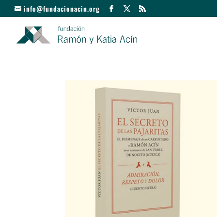
info@fundacionacin.org