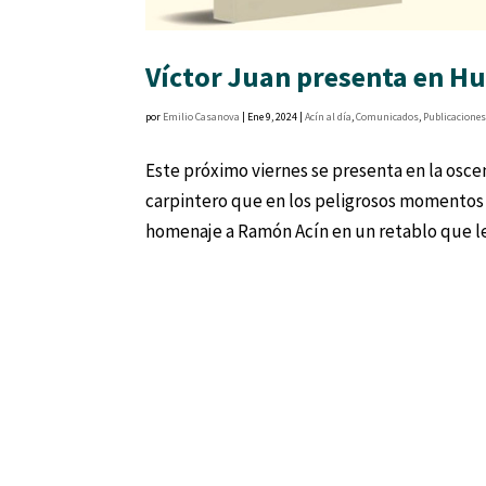
Víctor Juan presenta en Hue
por
Emilio Casanova
|
Ene 9, 2024
|
Acín al día
,
Comunicados
,
Publicacione
Este próximo viernes se presenta en la osce
carpintero que en los peligrosos momentos 
homenaje a Ramón Acín en un retablo que le