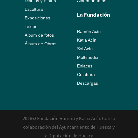
Dibujos y Pintura
Álbum de fotos
Escultura
La Fundación
Exposiciones
Textos
Ramón Acín
Álbum de fotos
Katia Acín
Álbum de Obras
Sol Acín
Multimedia
Enlaces
Colabora
Descargas
2018© Fundación Ramón y Katia Acín. Con la
colaboración del Ayuntamiento de Huesca y
la Diputación de Huesca.