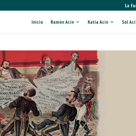
La Fu
Inicio
Ramón Acín
Katia Acín
Sol Ac