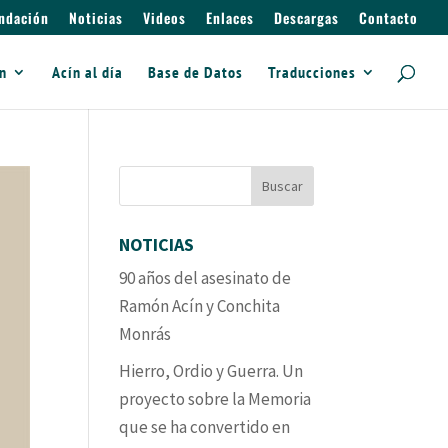
ndación
Noticias
Videos
Enlaces
Descargas
Contacto
ín
Acín al día
Base de Datos
Traducciones
NOTICIAS
90 años del asesinato de
Ramón Acín y Conchita
Monrás
Hierro, Ordio y Guerra. Un
proyecto sobre la Memoria
que se ha convertido en