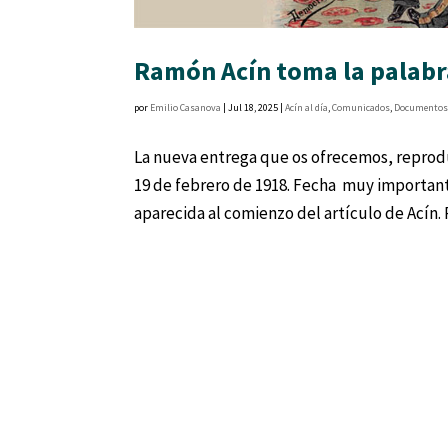
Ramón Acín toma la palabra
por
Emilio Casanova
|
Jul 18, 2025
|
Acín al día
,
Comunicados
,
Documento
La nueva entrega que os ofrecemos, reprodu
19 de febrero de 1918. Fecha muy important
aparecida al comienzo del artículo de Acín.