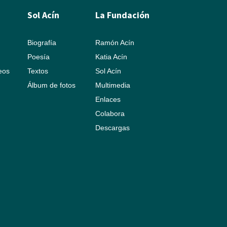
Sol Acín
La Fundación
Biografía
Ramón Acín
Poesía
Katia Acín
leos
Textos
Sol Acín
Álbum de fotos
Multimedia
Enlaces
Colabora
Descargas