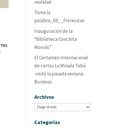
realidad
Toma la
palabra_69__Florecicas
Inauguración de la
“Biblioteca Conchita
artes
Monrás”
”
El Certamen Internacional
de cortos La Mirada Tabú
visitó la pasada semana
Burdeos
Archivos
Archivos
Categorías