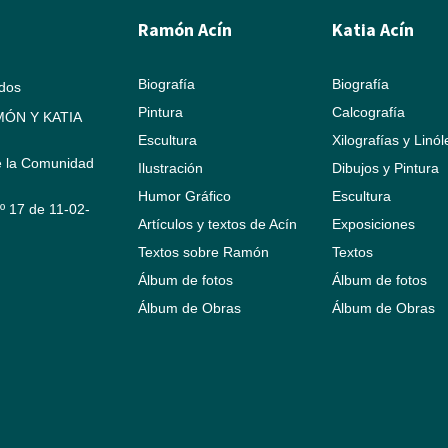
Ramón Acín
Katia Acín
Biografía
Biografía
ados
Pintura
Calcografía
ÓN Y KATIA
Escultura
Xilografías y Linó
e la Comunidad
Ilustración
Dibujos y Pintura
Humor Gráfico
Escultura
Nº 17 de 11-02-
Artículos y textos de Acín
Exposiciones
Textos sobre Ramón
Textos
Álbum de fotos
Álbum de fotos
Álbum de Obras
Álbum de Obras