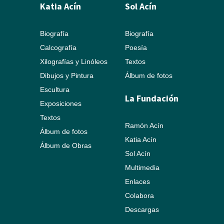
Katia Acín
Sol Acín
Biografía
Biografía
Calcografía
Poesía
Xilografías y Linóleos
Textos
Dibujos y Pintura
Álbum de fotos
Escultura
La Fundación
Exposiciones
Textos
Ramón Acín
Álbum de fotos
Katia Acín
Álbum de Obras
Sol Acín
Multimedia
Enlaces
Colabora
Descargas