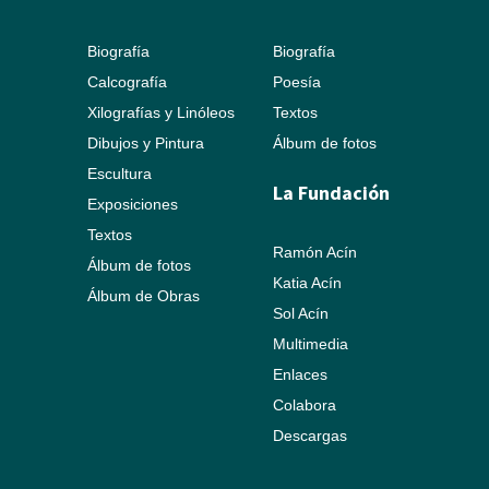
Biografía
Biografía
Calcografía
Poesía
Xilografías y Linóleos
Textos
Dibujos y Pintura
Álbum de fotos
Escultura
La Fundación
Exposiciones
Textos
Ramón Acín
Álbum de fotos
Katia Acín
Álbum de Obras
Sol Acín
Multimedia
Enlaces
Colabora
Descargas