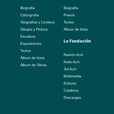
Biografía
Biografía
Calcografía
Poesía
Xilografías y Linóleos
Textos
Dibujos y Pintura
Álbum de fotos
Escultura
La Fundación
Exposiciones
Textos
Ramón Acín
Álbum de fotos
Katia Acín
Álbum de Obras
Sol Acín
Multimedia
Enlaces
Colabora
Descargas