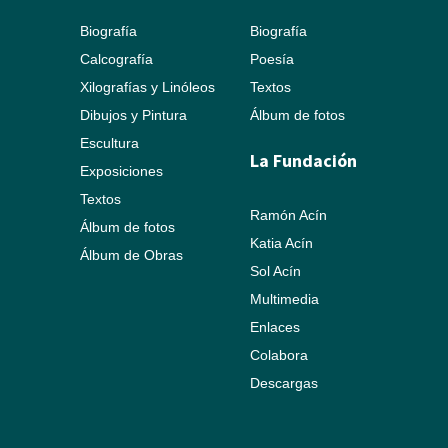
Biografía
Biografía
Calcografía
Poesía
Xilografías y Linóleos
Textos
Dibujos y Pintura
Álbum de fotos
Escultura
La Fundación
Exposiciones
Textos
Ramón Acín
Álbum de fotos
Katia Acín
Álbum de Obras
Sol Acín
Multimedia
Enlaces
Colabora
Descargas