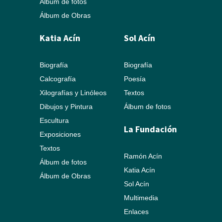
Álbum de fotos
Álbum de Obras
Katia Acín
Sol Acín
Biografía
Biografía
Calcografía
Poesía
Xilografías y Linóleos
Textos
Dibujos y Pintura
Álbum de fotos
Escultura
La Fundación
Exposiciones
Textos
Ramón Acín
Álbum de fotos
Katia Acín
Álbum de Obras
Sol Acín
Multimedia
Enlaces