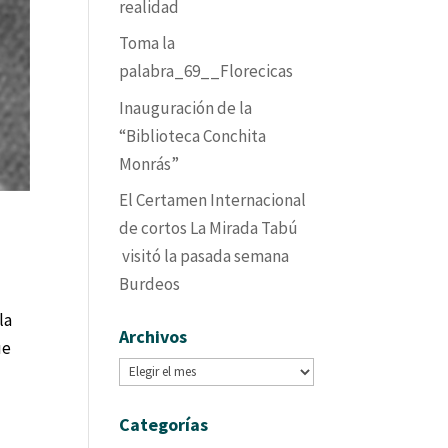
realidad
Toma la
palabra_69__Florecicas
Inauguración de la
“Biblioteca Conchita
Monrás”
El Certamen Internacional
de cortos La Mirada Tabú
visitó la pasada semana
Burdeos
la
Archivos
ue
Archivos
Categorías