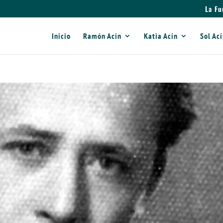
La Fu
Inicio
Ramón Acín
Katia Acín
Sol Ac