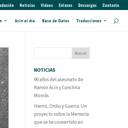
ndación
Noticias
Videos
Enlaces
Descargas
Contacto
ín
Acín al día
Base de Datos
Traducciones
NOTICIAS
90 años del asesinato de
Ramón Acín y Conchita
Monrás
Hierro, Ordio y Guerra. Un
proyecto sobre la Memoria
que se ha convertido en