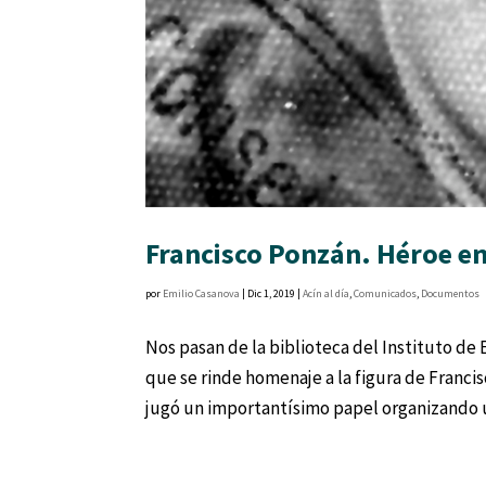
Francisco Ponzán. Héroe en
por
Emilio Casanova
|
Dic 1, 2019
|
Acín al día
,
Comunicados
,
Documentos
Nos pasan de la biblioteca del Instituto de
que se rinde homenaje a la figura de Franc
jugó un importantísimo papel organizando u