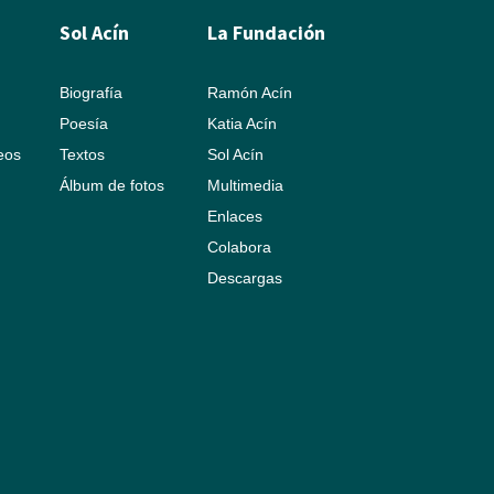
Sol Acín
La Fundación
Biografía
Ramón Acín
Poesía
Katia Acín
leos
Textos
Sol Acín
Álbum de fotos
Multimedia
Enlaces
Colabora
Descargas