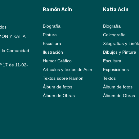
Ramón Acín
Katia Acín
Biografía
Biografía
ados
Pintura
Calcografía
ÓN Y KATIA
Escultura
Xilografías y Linó
e la Comunidad
Ilustración
Dibujos y Pintura
Humor Gráfico
Escultura
Nº 17 de 11-02-
Artículos y textos de Acín
Exposiciones
Textos sobre Ramón
Textos
Álbum de fotos
Álbum de fotos
Álbum de Obras
Álbum de Obras