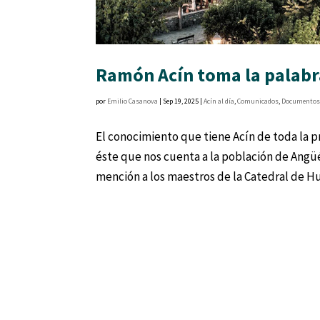
Ramón Acín toma la palabr
por
Emilio Casanova
|
Sep 19, 2025
|
Acín al día
,
Comunicados
,
Documento
El conocimiento que tiene Acín de toda la p
éste que nos cuenta a la población de Angüé
mención a los maestros de la Catedral de Hue