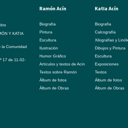
Ramón Acín
Katia Acín
Biografía
Biografía
ados
Pintura
Calcografía
ÓN Y KATIA
Escultura
Xilografías y Linó
e la Comunidad
Ilustración
Dibujos y Pintura
Humor Gráfico
Escultura
Nº 17 de 11-02-
Artículos y textos de Acín
Exposiciones
Textos sobre Ramón
Textos
Álbum de fotos
Álbum de fotos
Álbum de Obras
Álbum de Obras