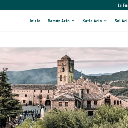
La Fu
Inicio
Ramón Acín
Katia Acín
Sol Ac