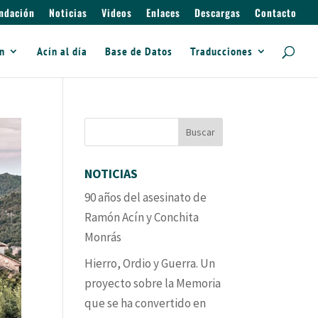
ndación
Noticias
Videos
Enlaces
Descargas
Contacto
ín
Acín al día
Base de Datos
Traducciones
NOTICIAS
90 años del asesinato de
Ramón Acín y Conchita
Monrás
Hierro, Ordio y Guerra. Un
proyecto sobre la Memoria
que se ha convertido en