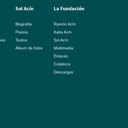
Sol Acín
La Fundación
Biografía
Ramón Acín
Poesía
Katia Acín
leos
Textos
Sol Acín
Álbum de fotos
Multimedia
Enlaces
Colabora
Descargas