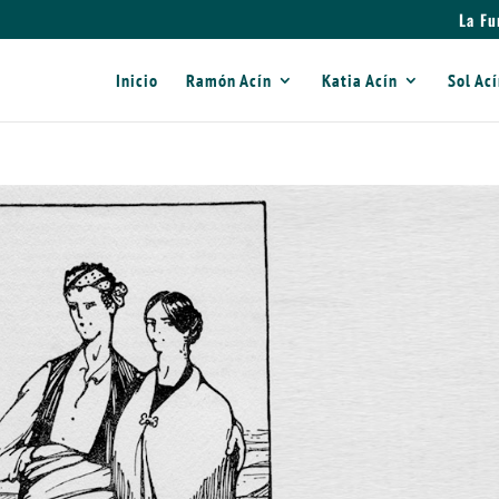
La Fu
Inicio
Ramón Acín
Katia Acín
Sol Ac