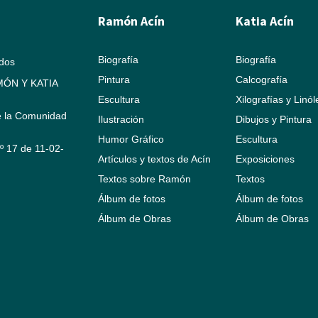
Ramón Acín
Katia Acín
Biografía
Biografía
ados
Pintura
Calcografía
ÓN Y KATIA
Escultura
Xilografías y Linó
e la Comunidad
Ilustración
Dibujos y Pintura
Humor Gráfico
Escultura
Nº 17 de 11-02-
Artículos y textos de Acín
Exposiciones
Textos sobre Ramón
Textos
Álbum de fotos
Álbum de fotos
Álbum de Obras
Álbum de Obras