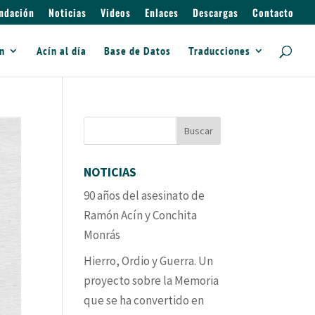
ndación
Noticias
Videos
Enlaces
Descargas
Contacto
ín
Acín al día
Base de Datos
Traducciones
NOTICIAS
90 años del asesinato de
Ramón Acín y Conchita
Monrás
Hierro, Ordio y Guerra. Un
proyecto sobre la Memoria
que se ha convertido en