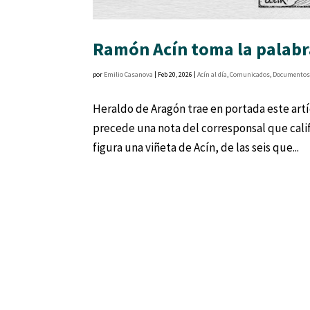
Ramón Acín toma la palabr
por
Emilio Casanova
|
Feb 20, 2026
|
Acín al día
,
Comunicados
,
Documento
Heraldo de Aragón trae en portada este artí
precede una nota del corresponsal que calif
figura una viñeta de Acín, de las seis que...