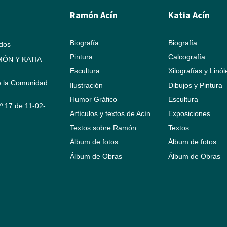
Ramón Acín
Katia Acín
Biografía
Biografía
ados
Pintura
Calcografía
ÓN Y KATIA
Escultura
Xilografías y Linó
e la Comunidad
Ilustración
Dibujos y Pintura
Humor Gráfico
Escultura
Nº 17 de 11-02-
Artículos y textos de Acín
Exposiciones
Textos sobre Ramón
Textos
Álbum de fotos
Álbum de fotos
Álbum de Obras
Álbum de Obras