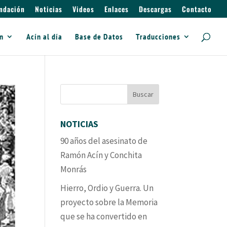
ndación
Noticias
Videos
Enlaces
Descargas
Contacto
ín
Acín al día
Base de Datos
Traducciones
NOTICIAS
90 años del asesinato de
Ramón Acín y Conchita
Monrás
Hierro, Ordio y Guerra. Un
proyecto sobre la Memoria
que se ha convertido en