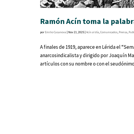
Ramón Acín toma la palabra
por
Emilio Casanova
|
Nov 21, 2025
|
Acín al día
,
Comunicados
,
Prensa
,
Pub
A finales de 1919, aparece en Lérida el “Sem
anarcosindicalista y dirigido por Joaquín Ma
artículos con su nombre o con el seudónimo 