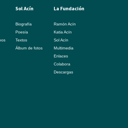
Sol Acín
La Fundación
Biografía
Ramón Acín
Poesía
Katia Acín
leos
Textos
Sol Acín
Álbum de fotos
Multimedia
Enlaces
Colabora
Descargas