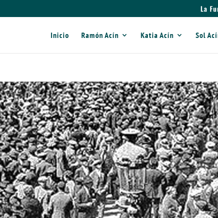
La Fu
Inicio
Ramón Acín
Katia Acín
Sol Ac